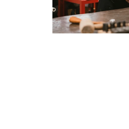
LE VIE DEL SACRO
Iniziativa della Diocesi di Bergamo per
Bergamo Brescia Capitale Italiana
della Cultura 2023, realizzata da
Fondazione Adriano Bernareggi e
condivisa con la Diocesi di Brescia
Email: