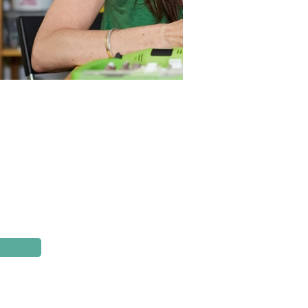
Sitemap
Il Progetto
I Partner della Cultura
Calendario
Archivio
Contatti