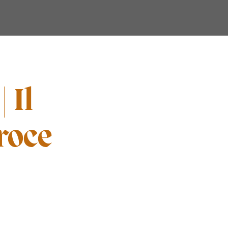
 Il
roce