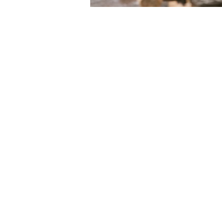
LE VIE DEL SACRO
Iniziativa della Diocesi di Bergamo per
Bergamo Brescia Capitale Italiana
della Cultura 2023, realizzata da
Fondazione Adriano Bernareggi e
condivisa con la Diocesi di Brescia
Email:
segreteria
leviedelsacro@gmail.com
organizzazione
leviedelsacro@fondazionebernareggi.it