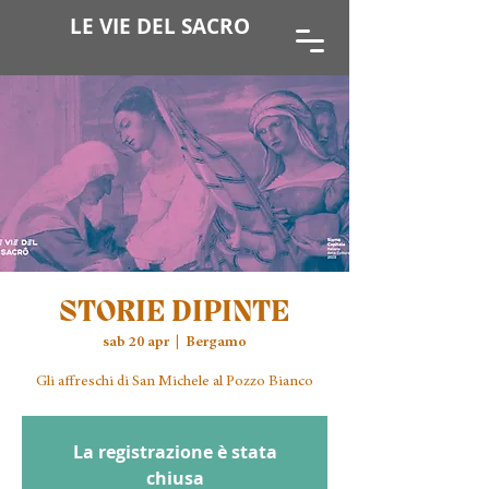
LE VIE DEL SACRO
STORIE DIPINTE
sab 20 apr
  |  
Bergamo
Gli affreschi di San Michele al Pozzo Bianco
La registrazione è stata
chiusa