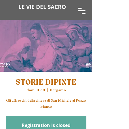
LE VIE DEL SACRO
STORIE DIPINTE
dom 01 ott
  |  
Bergamo
Gli affreschi della chiesa di San Michele al Pozzo
Registration is closed