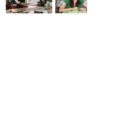
LE VIE DEL SACRO
Iniziativa della Diocesi di Bergamo
per Bergamo Brescia Capitale Italiana
della Cultura 2023, realizzata da
Fondazione Adriano Bernareggi e
condivisa con la Diocesi di Brescia
Email:
segreteria
leviedelsacro@gmail.com
organizzazione
leviedelsacro@fondazionebernareggi.it