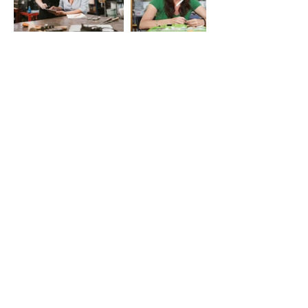
LE VIE DEL SACRO
Iniziativa della Diocesi di Bergamo
per Bergamo Brescia Capitale Italiana
della Cultura 2023, realizzata da
Fondazione Adriano Bernareggi e
condivisa con la Diocesi di Brescia
Email:
segreteria
leviedelsacro@gmail.com
organizzazione
leviedelsacro@fondazionebernareggi.it