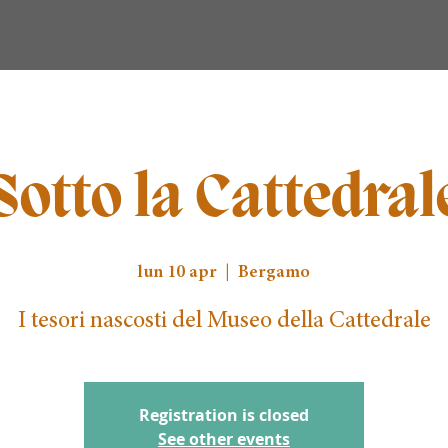
Sotto la Cattedral
lun 10 apr
  |  
Bergamo
I tesori nascosti del Museo della Cattedrale
Registration is closed
See other events