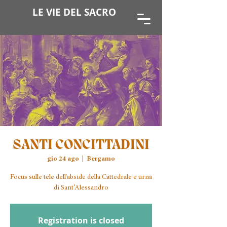
LE VIE DEL SACRO
SANTI CONCITTADINI
gio 24 ago
  |  
Bergamo
Focus sulle tele dell'abside della Cattedrale e urna
Registration is closed