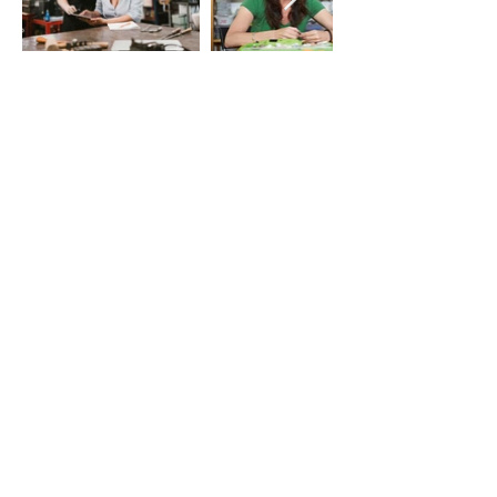
LE VIE DEL SACRO
Iniziativa della Diocesi di Bergamo
per Bergamo Brescia Capitale Italiana
della Cultura 2023, realizzata da
Fondazione Adriano Bernareggi e
condivisa con la Diocesi di Brescia
Email:
segreteria
leviedelsacro@gmail.com
organizzazione
leviedelsacro@fondazionebernareggi.it