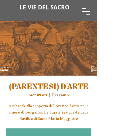
LE VIE DEL SACRO
(PARENTESI) D'ARTE
mer 09 ott
  |  
Bergamo
Art break alla scoperta di Lorenzo Lotto nelle
chiese di Bergamo. Le Tarsie restaurate della