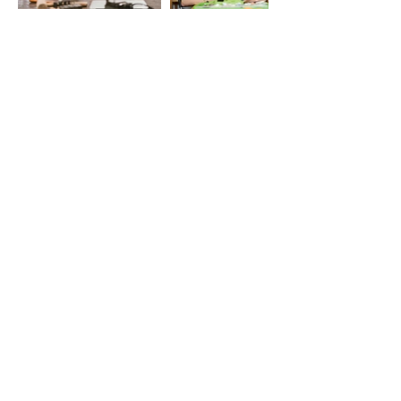
LE VIE DEL SACRO
Iniziativa della Diocesi di Bergamo
per Bergamo Brescia Capitale Italiana
della Cultura 2023, realizzata da
Fondazione Adriano Bernareggi e
condivisa con la Diocesi di Brescia
Email:
segreteria
leviedelsacro@gmail.com
organizzazione
leviedelsacro@fondazionebernareggi.it
Tel.: