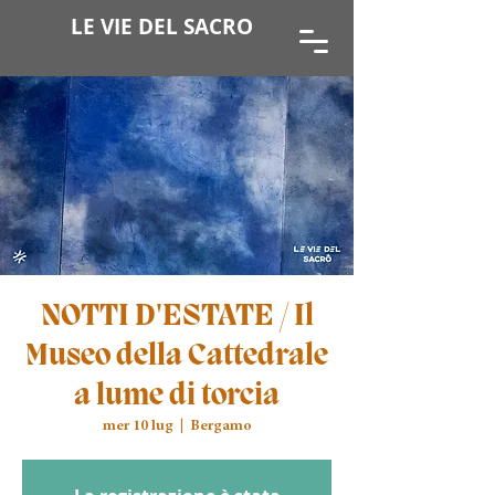
LE VIE DEL SACRO
NOTTI D'ESTATE / Il
Museo della Cattedrale
a lume di torcia
mer 10 lug
  |  
Bergamo