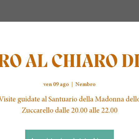
O AL CHIARO D
ven 09 ago
  |  
Nembro
Visite guidate al Santuario della Madonna dell
Zuccarello dalle 20.00 alle 22.00