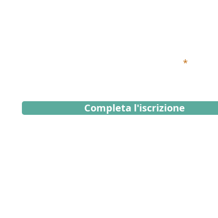
Iscriviti alla Newsletter
Inserisci qui sotto il tuo indirizzo email
Completa l'iscrizione