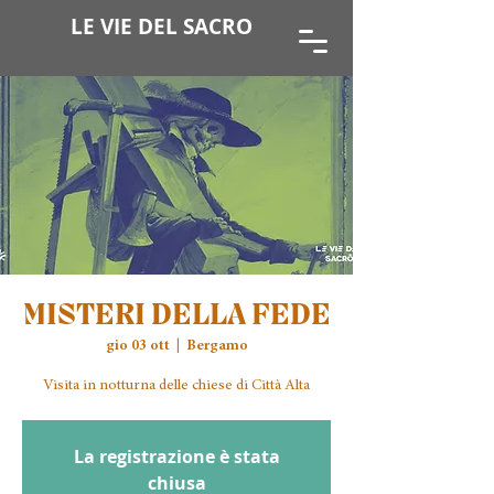
LE VIE DEL SACRO
MISTERI DELLA FEDE
gio 03 ott
  |  
Bergamo
La registrazione è stata
chiusa