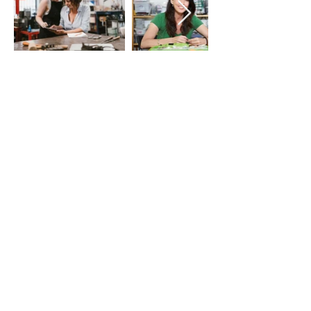
LE VIE DEL SACRO
Iniziativa della Diocesi di Bergamo
per Bergamo Brescia Capitale Italiana
della Cultura 2023, realizzata da
Fondazione Adriano Bernareggi e
condivisa con la Diocesi di Brescia
Email:
segreteria
leviedelsacro@gmail.com
organizzazione