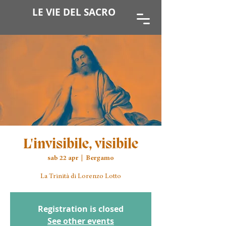
LE VIE DEL SACRO
L'invisibile, visibile
sab 22 apr
  |  
Bergamo
La Trinità di Lorenzo Lotto
Registration is closed
See other events