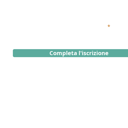
Iscriviti alla Newsletter
Inserisci qui sotto il tuo indirizzo email
Completa l'iscrizione