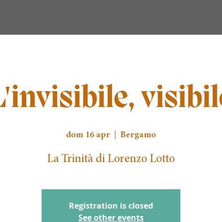
L'invisibile, visibil
dom 16 apr
  |  
Bergamo
La Trinità di Lorenzo Lotto
Registration is closed
See other events