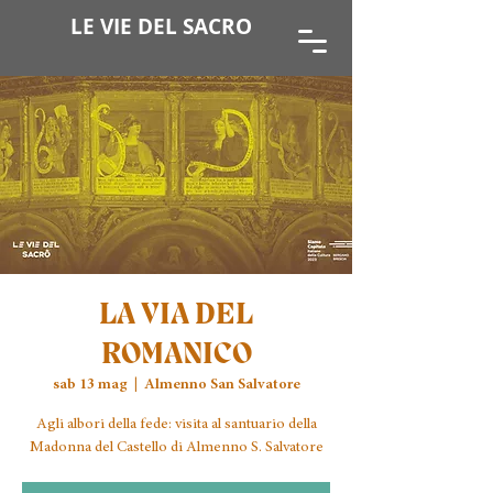
LE VIE DEL SACRO
LA VIA DEL
ROMANICO
sab 13 mag
  |  
Almenno San Salvatore
Agli albori della fede: visita al santuario della
Madonna del Castello di Almenno S. Salvatore