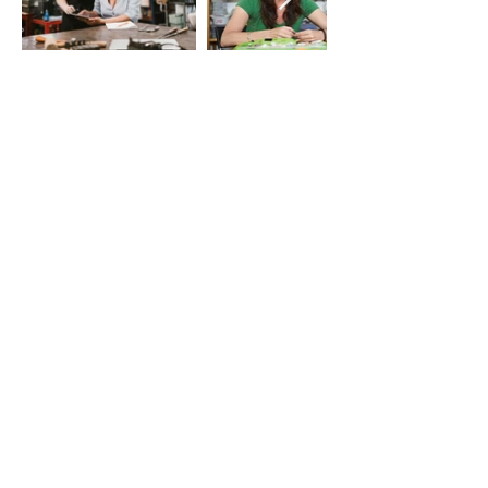
LE VIE DEL SACRO
Iniziativa della Diocesi di Bergamo
per Bergamo Brescia Capitale Italiana
della Cultura 2023, realizzata da
Fondazione Adriano Bernareggi e
condivisa con la Diocesi di Brescia
Email:
segreteria
leviedelsacro@gmail.com
organizzazione
leviedelsacro@fondazionebernareggi.it