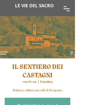
LE VIE DEL SACRO
IL SENTIERO DEI
CASTAGNI
ven 01 set
  |  
Paladina
Natura e cultura sui colli di Bergamo