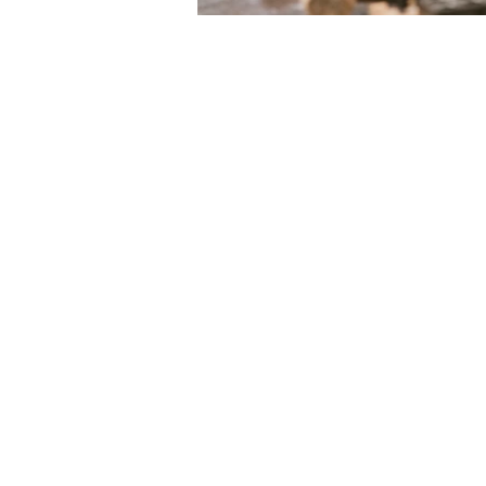
LE VIE DEL SACRO
Iniziativa della Diocesi di Bergamo per
Bergamo Brescia Capitale Italiana
della Cultura 2023, realizzata da
Fondazione Adriano Bernareggi e
condivisa con la Diocesi di Brescia
Email:
segreteria
leviedelsacro@gmail.com
organizzazione
leviedelsacro@fondazionebernareggi.it