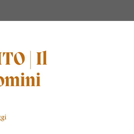
O | Il
omini