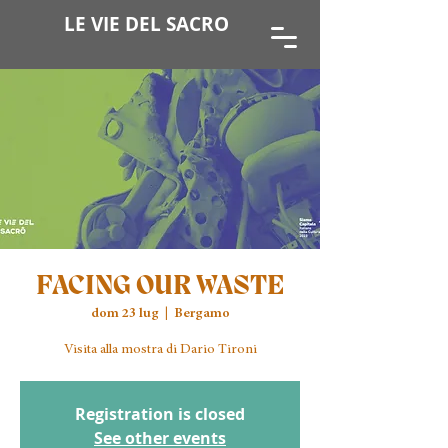
LE VIE DEL SACRO
FACING OUR WASTE
dom 23 lug
  |  
Bergamo
Visita alla mostra di Dario Tironi
Registration is closed
See other events