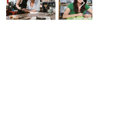
LE VIE DEL SACRO
Iniziativa della Diocesi di Bergamo
per Bergamo Brescia Capitale Italiana
della Cultura 2023, realizzata da
Fondazione Adriano Bernareggi e
condivisa con la Diocesi di Brescia
Email:
segreteria
leviedelsacro@gmail.com
organizzazione