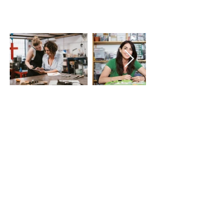
LE VIE DEL SACRO
Iniziativa della Diocesi di Bergamo
per Bergamo Brescia Capitale Italiana
della Cultura 2023, realizzata da
Fondazione Adriano Bernareggi e
condivisa con la Diocesi di Brescia