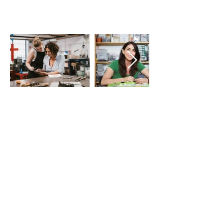
LE VIE DEL SACRO
Iniziativa della Diocesi di Bergamo
per Bergamo Brescia Capitale Italiana
della Cultura 2023, realizzata da
Fondazione Adriano Bernareggi e
condivisa con la Diocesi di Brescia