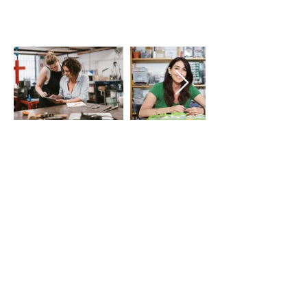
LE VIE DEL SACRO
Iniziativa della Diocesi di Bergamo
per Bergamo Brescia Capitale Italiana
della Cultura 2023, realizzata da
Fondazione Adriano Bernareggi e
condivisa con la Diocesi di Brescia