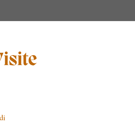
isite
di