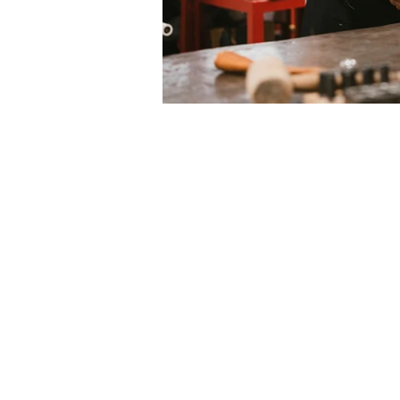
LE VIE DEL SACRO
Iniziativa della Diocesi di Bergamo per
Bergamo Brescia Capitale Italiana
della Cultura 2023, realizzata da
Fondazione Adriano Bernareggi e
condivisa con la Diocesi di Brescia
Email: