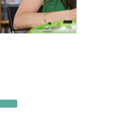
Sitemap
Il Progetto
I Partner della Cultura
Calendario
Archivio
Contatti