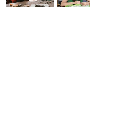
LE VIE DEL SACRO
Iniziativa della Diocesi di Bergamo
per Bergamo Brescia Capitale Italiana
della Cultura 2023, realizzata da
Fondazione Adriano Bernareggi e
condivisa con la Diocesi di Brescia
Email:
segreteria
leviedelsacro@gmail.com
organizzazione
leviedelsacro@fondazionebernareggi.it
Tel.: