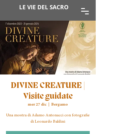
LE VIE DEL SACRO
DIVINE CREATURE |
Visite guidate
mer 27 dic
  |  
Bergamo
Una mostra di Adamo Antonacci con fotografie
di Leonardo Baldini