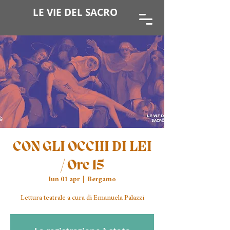
LE VIE DEL SACRO
CON GLI OCCHI DI LEI
/ Ore 15
lun 01 apr
  |  
Bergamo
Lettura teatrale a cura di Emanuela Palazzi