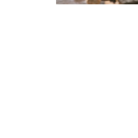
LE VIE DEL SACRO
Iniziativa della Diocesi di Bergamo per
Bergamo Brescia Capitale Italiana
della Cultura 2023, realizzata da
Fondazione Adriano Bernareggi e
condivisa con la Diocesi di Brescia
Email:
segreteria
leviedelsacro@gmail.com
organizzazione
leviedelsacro@fondazionebernareggi.it