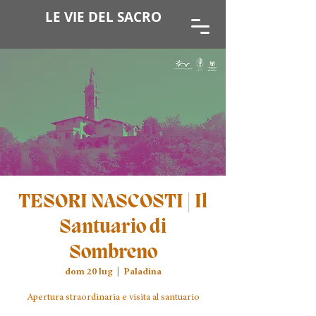
LE VIE DEL SACRO
TESORI NASCOSTI | Il
Santuario di
Sombreno
dom 20 lug
  |  
Paladina
Apertura straordinaria e visita al santuario