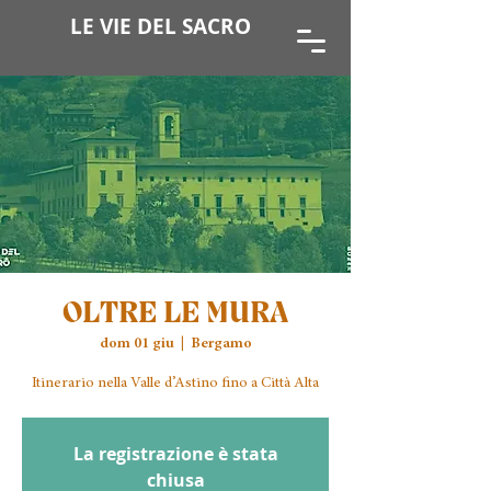
LE VIE DEL SACRO
OLTRE LE MURA
dom 01 giu
  |  
Bergamo
Itinerario nella Valle d’Astino fino a Città Alta
La registrazione è stata
chiusa