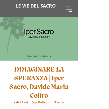
LE VIE DEL SACRO
IMMAGINARE LA
SPERANZA | Iper
Sacro, Davide Maria
Coltro
sab 25 ott
  |  
San Pellegrino Terme