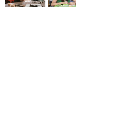
LE VIE DEL SACRO
Iniziativa della Diocesi di Bergamo
per Bergamo Brescia Capitale Italiana
della Cultura 2023, realizzata da
Fondazione Adriano Bernareggi e
condivisa con la Diocesi di Brescia
Email:
segreteria
leviedelsacro@gmail.com
organizzazione
leviedelsacro@fondazionebernareggi.it