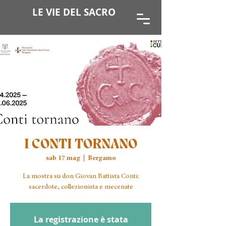
LE VIE DEL SACRO
I CONTI TORNANO
sab 17 mag
  |  
Bergamo
La mostra su don Giovan Battista Conti:
sacerdote, collezionista e mecenate
La registrazione è stata